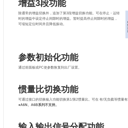
增益3段功能
除通常的增益切换外，追加了第3段增益切换功能。可在停止・运转
时的增益中设定停止间隙时的增益。暂时提高停止间隙时的增益，
可缩短定位时间并且降低振动。
参数初始化功能
通过前面板或PC使参数恢复到出厂设置。
惯量比切换功能
可通过接口的切换输入功能切换第1/第2惯量比。可在 有/无负载等惯量
●A6N、A6B系列不支持。
输入输出信号分配功能