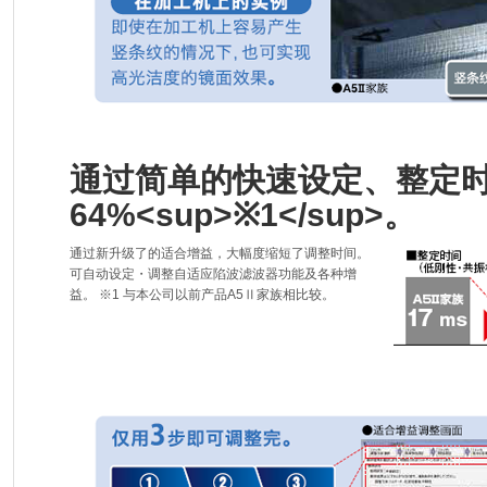
通过简单的快速设定、整定
64%<sup>※1</sup>。
通过新升级了的适合增益，大幅度缩短了调整时间。
可自动设定・调整自适应陷波滤波器功能及各种增
益。 ※1 与本公司以前产品A5Ⅱ家族相比较。