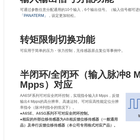
可通过参数任意分配通用的10个输入，6个输出信号。（输入信号都可
「PANATERM」
，设定更加轻松。
转矩限制切换功能
可应用于简单的压力・张力控制，无传感器原点复位等事例中。
半闭环/全闭环（输入脉冲8 M
Mpps）对应
AA6SF系列可对应全闭环控制，实现指令输入8 Mpps，反馈
输出4 Mpps的高分辨率、高速运转。可对应高性能定位分辨
率指令（脉冲列指令的情况下）。
●A6SE、A6SG系列不可对应全闭环控制。
●相应的外部位移传感器为AB相反馈位移传感器（一般通用
品）及串行反馈位移传感器（本公司专用格式对应产品）。