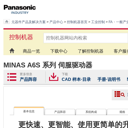
元器件产品及解决方案
>
产品中心
>
控制机器首页
>
工业控制
>
FA・一般产
控制机器
商品一览
下载中心
了解控制机器
客户服
MINAS A6S 系列 伺服驱动器
产品阵容
CAD
样本·目录
手册·说明书
基本信息
产品阵容
系统构成
规格
更快速、更智能、使用更简单的