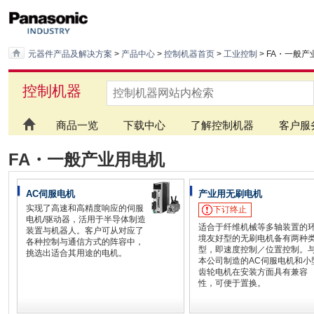
元器件产品及解决方案
>
产品中心
>
控制机器首页
>
工业控制
> FA・一般
控制机器
商品一览
下载中心
了解控制机器
客户服
FA・一般产业用电机
AC伺服电机
产业用无刷电机
实现了高速和高精度响应的伺服
下订终止
电机/驱动器，活用于半导体制造
适合于纤维机械等多轴装置的
装置与机器人。客户可从对应了
境友好型的无刷电机备有两种
各种控制与通信方式的阵容中，
型，即速度控制／位置控制。
挑选出适合其用途的电机。
本公司制造的AC伺服电机和小
齿轮电机在安装方面具有兼容
性，可便于置换。