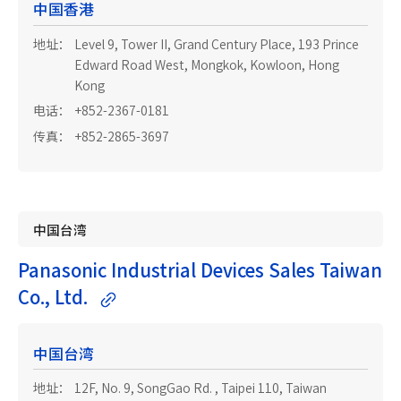
中国香港
地址：
Level 9, Tower II, Grand Century Place, 193 Prince
Edward Road West, Mongkok, Kowloon, Hong
Kong
电话：
+852-2367-0181
传真：
+852-2865-3697
中国台湾
Panasonic Industrial Devices Sales Taiwan
Co., Ltd.
中国台湾
地址：
12F, No. 9, SongGao Rd. , Taipei 110, Taiwan