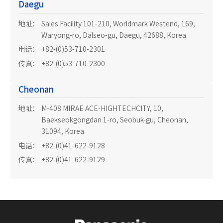
Daegu
地址：
Sales Facility 101-210, Worldmark Westend, 169,
Waryong-ro, Dalseo-gu, Daegu, 42688, Korea
电话：
+82-(0)53-710-2301
传真：
+82-(0)53-710-2300
Cheonan
地址：
M-408 MIRAE ACE-HIGHTECHCITY, 10,
Baekseokgongdan 1-ro, Seobuk-gu, Cheonan,
31094, Korea
电话：
+82-(0)41-622-9128
传真：
+82-(0)41-622-9129