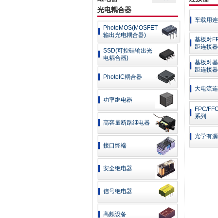
光电耦合器
车载用
连
PhotoMOS(MOSFET
输出光电耦合器)
基板对F
距
连接器
SSD(可控硅输出光
电耦合器)
基板对基
距
连接器
PhotoIC耦合器
大电流连
功率
继电器
FPC/F
系列
高容量断路
继电器
光学有源
接口终端
安全
继电器
信号
继电器
高频
设备