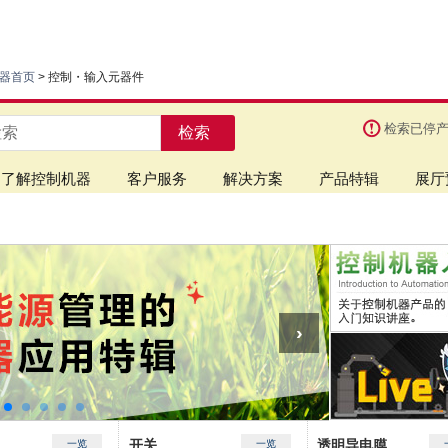
器首页
> 控制・输入元器件
检索已停
检索
了解控制机器
客户服务
解决方案
产品特辑
展厅
开关
透明导电膜
一览
一览