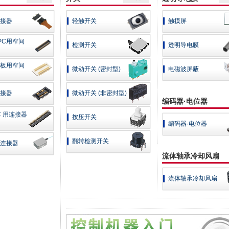
接器
轻触开关
触摸屏
PC用窄间
检测开关
透明导电膜
板用窄间
微动开关 (密封型)
电磁波屏蔽
接器
微动开关 (非密封型)
编码器·电位器
FC 用连接器
按压开关
编码器·电位器
翻转检测开关
连接器
流体轴承冷却风扇
流体轴承冷却风扇