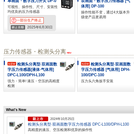
单画面・数字压力开关 DP-0
双画面・数字压力传感器 [气
体用] DP-100
可视性、操作性、尺寸、安装性
均优良的压力传感器
操作性能不变，通过4大版本升
级使产品更易用
一部分生产终止
2025年6月30日
压力传感器・检测头分离
检测头分离型·双画面数
检测头分离型·双画面数
字压力传感器[液体·气体用]
字压力传感器 [气体用] DPH-
DPC-L100/DPH-L100
100/DPC-100
强力・简单! 液压・空压的高精度
压力头六角扳手安装
检测
What's New
2024年10月25日
检测头分离型·双画面数字压力传感器 DPC-L100/DPH-L100
高精度的液压、空压检测和优异的操作性