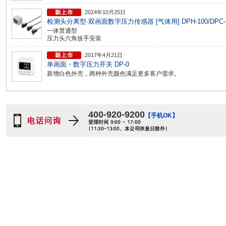
2024年10月25日
检测头分离型·双画面数字压力传感器 [气体用] DPH-100/DPC-
一体贯通型
压力头六角扳手安装
2017年4月21日
单画面・数字压力开关 DP-0
新增白色外壳，两种外壳颜色满足更多客户需求。
400-920-9200
【手机OK】