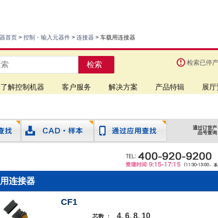
器首页
>
控制・输入元器件
>
连接器
> 车载用连接器
检索已停
检索
了解控制机器
客户服务
解决方案
产品特辑
展厅
通过订货产
品号查询
用连接器
CF1
4, 6, 8, 10
芯数 ：