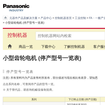
元器件产品及解决方案
>
产品中心
>
控制机器首页
>
工业控制
>
FA・一般产
> 小型齿轮电机 (停产型号一览表)
控制机器
商品一览
下载中心
了解控制机器
客户服
小型齿轮电机 (停产型号一览表)
停产型号一览表
注意)
所有资料均为产品发售时所发布，部分描述与现在相比有差异，望知悉
点击系列名称，可查阅停产品的型号一览。
※ 关于替代品，请咨询机械/设备制造商。
系列
下订终止日期 (停产日期)
2023年6月30日