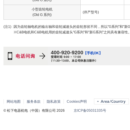
(Old G 系列)
小型齿轮电机
(停产型号)
(Old G 系列)
(注1)
:
因为齿轮轴电机的输出轴和齿轮減速头的齿轮形状不同，所以"G系列"和"新
※C&B电机和C&B电机用的齿轮减速头"G系列"和"新G系列"之间具有兼容性
400-920-9200
【手机OK】
网站地图
服务条款
隐私政策
Cookies声明
© 松下电器机电（中国）有限公司 2026
京ICP备05031335号