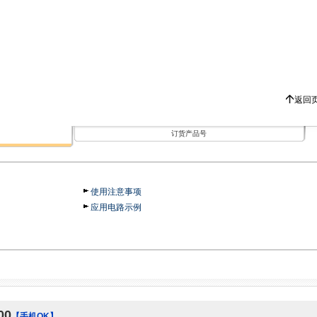
返回
订货产品号
使用注意事项
应用电路示例
00
【手机OK】