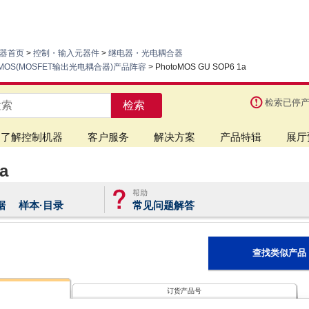
器首页
>
控制・输入元器件
>
继电器・光电耦合器
toMOS(MOSFET输出光电耦合器)产品阵容
> PhotoMOS GU SOP6 1a
检索已停
检索
了解控制机器
客户服务
解决方案
产品特辑
展厅
a
据
样本·目录
常见问题解答
查找类似产品
订货产品号