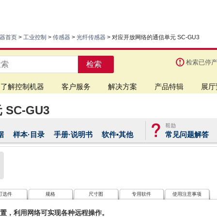
器首页
>
工业控制
>
传感器
>
光纤传感器
> 对应开放网络的通信单元 SC-GU3
检索已停
检索
了解控制机器
客户服务
解决方案
产品特辑
展厅
SC-GU3
据
样本·目录
手册·说明书
软件•其他
常见问题解答
可选件
规格
尺寸图
专用软件
使用注意事项
行设置，利用网络可实现各种远程操作。