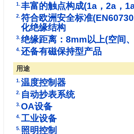
丰富的触点构成(1a，2a，1a
1.
符合欧洲安全标准(EN60730-1
2.
化绝缘结构
绝缘距离：8mm以上(空间、
3.
还备有磁保持型产品
4.
用途
温度控制器
1.
自动抄表系统
2.
OA设备
3.
工业设备
4.
照明控制
5.