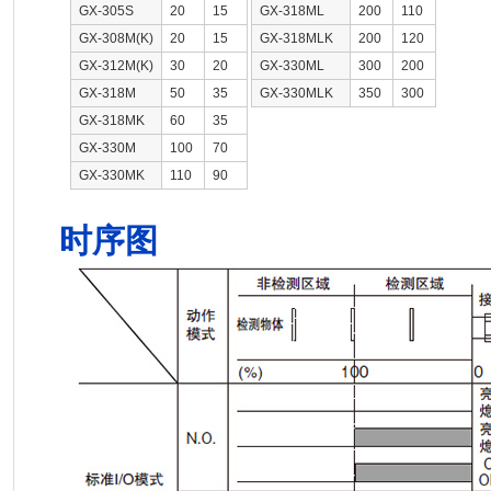
GX-305S
20
15
GX-318ML
200
110
GX-308M(K)
20
15
GX-318MLK
200
120
GX-312M(K)
30
20
GX-330ML
300
200
GX-318M
50
35
GX-330MLK
350
300
GX-318MK
60
35
GX-330M
100
70
GX-330MK
110
90
时序图