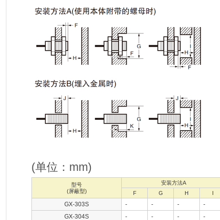
(单位：mm)
安装方法A
型号
(屏蔽型)
F
G
H
I
GX-303S
-
-
-
-
GX-304S
-
-
-
-