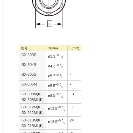
型号
D(mm)
E(mm)
GX-303S
-
+0.5
ø3.3
0
GX-304S
-
+0.5
ø4.2
0
GX-305S
-
+0.5
ø5.7
0
GX-305M
-
+0.5
ø5.5
0
GX-308M(K)
13
+0.5
ø8.5
0
GX-308ML(K)
GX-312M(K)
17
+0.5
ø12.5
0
GX-312ML(K)
GX-318M(K)
24
+0.5
ø18.5
0
GX-318ML(K)