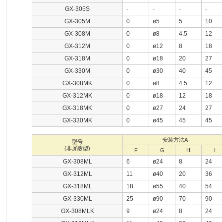
GX-305S
-
-
-
-
GX-305M
0
ø5
5
10
GX-308M
0
ø8
4.5
12
GX-312M
0
ø12
8
18
GX-318M
0
ø18
20
27
GX-330M
0
ø30
40
45
GX-308MK
0
ø8
4.5
12
GX-312MK
0
ø18
12
18
GX-318MK
0
ø27
24
27
GX-330MK
0
ø45
45
45
安装方法A
型号
(非屏蔽型)
F
G
H
I
GX-308ML
6
ø24
8
24
GX-312ML
11
ø40
20
36
GX-318ML
18
ø55
40
54
GX-330ML
25
ø90
70
90
GX-308MLK
9
ø24
8
24