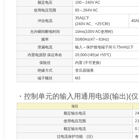
额定电压
100～240V AC
使用电压范围
85～264V AC
35A以下
冲击电流
40A
(240V AC、+25℃时)
允许瞬间断电时间
10ms(100V AC使用时)
频率
50/60Hz(47～63Hz)
泄漏电流
输入～保护接地端子间 0.75mA以下
内置电源部 保证寿命
20,000小时(at +55℃)
保险丝
内置 (不可更换)
绝缘方式
变压器隔离
端子螺丝
M3
・控制单元的输入用通用电源(输出)(仅L30/
项目
额定输出电压
2
使用电压范围
2
额定输出电流
0.
过电流保护功能 (注)
有