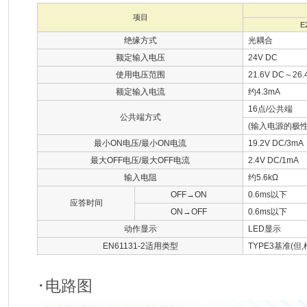
项目
E
绝缘方式
光耦合
额定输入电压
24V DC
使用电压范围
21.6V DC～26.
额定输入电流
约4.3mA
16点/公共端
公共端方式
(输入电源的极性+
最小ON电压/最小ON电流
19.2V DC/3mA
最大OFF电压/最大OFF电流
2.4V DC/1mA
输入电阻
约5.6kΩ
OFF→ON
0.6ms以下
应答时间
ON→OFF
0.6ms以下
动作显示
LED显示
EN61131-2适用类型
TYPE3基准(但
･电路图