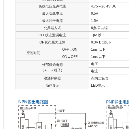
负载电压允许范围
4.75～26.4V DC
最大负载电流
0.5A
最大冲击电流
1.5A
公共端方式
8点/公共端
OFF状态泄漏电流
1μA 以下
ON状态最大压降
0.3V DC以下
OFF→ON
1ms 以下
应答时间
ON→OFF
1ms 以下
电压
外部供給电源
(＋、－端子)
电流
浪涌抑制器
齐纳二极管
动作显示
LED显示