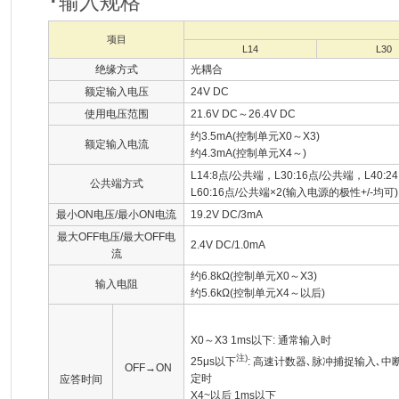
･输入规格
项目
L14
L30
绝缘方式
光耦合
额定输入电压
24V DC
使用电压范围
21.6V DC～26.4V DC
约3.5mA(控制单元X0～X3)
额定输入电流
约4.3mA(控制单元X4～)
L14:8点/公共端，L30:16点/公共端，L40:
公共端方式
L60:16点/公共端×2(输入电源的极性+/-均可)
最小ON电压/最小ON电流
19.2V DC/3mA
最大OFF电压/最大OFF电
2.4V DC/1.0mA
流
约6.8kΩ(控制单元X0～X3)
输入电阻
约5.6kΩ(控制单元X4～以后)
X0～X3 1ms以下: 通常输入时
注)
25μs以下
: 高速计数器､脉冲捕捉输入､中
OFF→ON
定时
应答时间
X4~以后 1ms以下