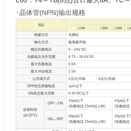
L60：Y4～YB(8点)合计最大8A、YC～
･晶体管(NPN)输出规格
项目
L14R
L30R
L40R
L
绝缘方式
光耦合
输出方式
集电极开路
额定负载电压
5～24V DC
负载电压允许范围
4.75～26.4V DC
最大负载电流
0.5A
最大冲击电流
1.5A
公共端方式
2点/公共端
4点/公共端
OFF状态泄漏电流
1μA 以下
ON状态最大压降
0.3V DC以下
10μs以下
15μs以下
OFF→ON
(负载电流 15mA以上时)
(负载电流 
应答时间
(at 25℃)
40μs以下
15μs以下(
ON→OFF
(负载电流 15mA以上时)
(负载电流 