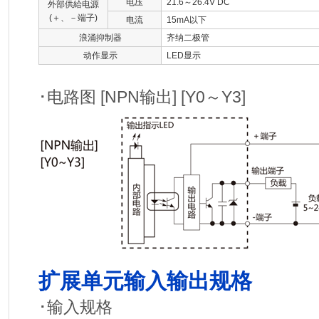
电压
21.6～26.4V DC
外部供給电源
(＋、－端子)
电流
15mA以下
浪涌抑制器
齐纳二极管
动作显示
LED显示
･电路图 [NPN输出] [Y0～Y3]
扩展单元输入输出规格
･输入规格