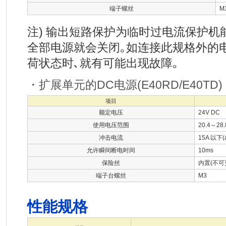
端子螺丝
M
注) 输出短路保护为临时过电流保护机能
全部电源就会关闭｡如连接此规格外的
荷状态时､就有可能出现故障｡
・扩展单元的DC电源(E40RD/E40TD)
项目
额定电压
24V DC
使用电压范围
20.4～28.
冲击电流
15A 以下(a
允许瞬间断电时间
10ms
保险丝
内置(不可
端子台螺丝
M3
性能规格