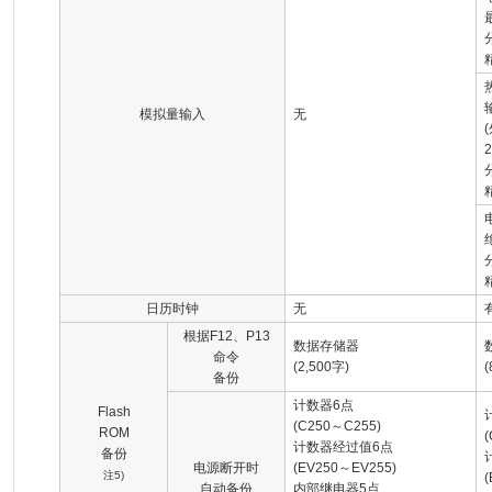
模拟量输入
无
2
精
日历时钟
无
根据F12、P13
数据存储器
命令
(2,500字)
(
备份
计数器6点
Flash
(C250～C255)
ROM
计数器经过值6点
备份
电源断开时
(EV250～EV255)
注5)
自动备份
内部继电器5点