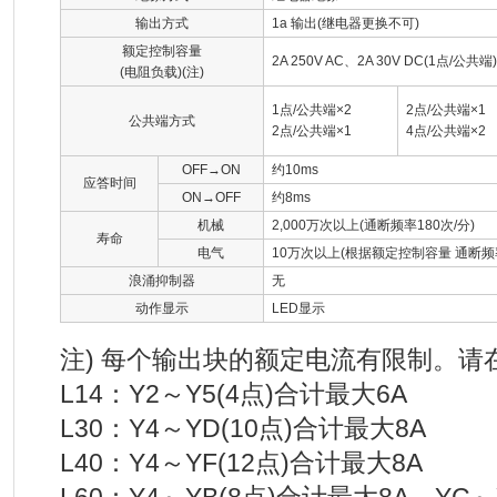
输出方式
1a 输出(继电器更换不可)
额定控制容量
2A 250V AC、2A 30V DC(1点/公共端)
(电阻负载)(注)
1点/公共端×2
2点/公共端×1
公共端方式
2点/公共端×1
4点/公共端×2
OFF→ON
约10ms
应答时间
ON→OFF
约8ms
机械
2,000万次以上(通断频率180次/分)
寿命
电气
10万次以上(根据额定控制容量 通断频率 
浪涌抑制器
无
动作显示
LED显示
注) 每个输出块的额定电流有限制。请
L14：Y2～Y5(4点)合计最大6A
L30：Y4～YD(10点)合计最大8A
L40：Y4～YF(12点)合计最大8A