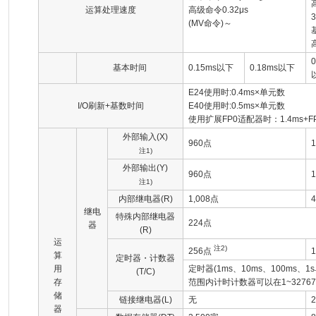
运算处理速度
高级命令0.32μs
(MV命令)～
0
基本时间
0.15ms以下
0.18ms以下
E24使用时:0.4ms×单元数
I/O刷新+基数时间
E40使用时:0.5ms×单元数
使用扩展FP0适配器时：1.4ms+F
外部输入(X)
960点
注1)
外部输出(Y)
960点
注1)
内部继电器(R)
1,008点
继电
特殊内部继电器
224点
器
(R)
运
注2)
256点
算
定时器・计数器
用
定时器(1ms、10ms、100ms、1s单
(T/C)
存
范围内计时计数器可以在1~3276
储
链接继电器(L)
无
器