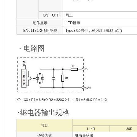
ON→OFF
同上
动作显示
LED显示
EN61131-2适用类型
Type3基准(但，根据以上规格而定)
・电路图
X0～X3：R1＝6.8kΩ R2＝820Ω X4～：R1＝5.6kΩ R2＝1kΩ
･继电器输出规格
项目
L14R
L30R
绝缘方式
继电器绝缘