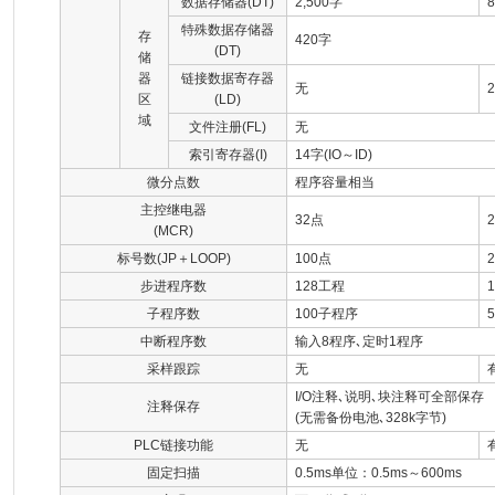
数据存储器(DT)
2,500字
特殊数据存储器
存
420字
(DT)
储
器
链接数据寄存器
无
区
(LD)
域
文件注册(FL)
无
索引寄存器(I)
14字(IO～ID)
微分点数
程序容量相当
主控继电器
32点
(MCR)
标号数(JP＋LOOP)
100点
步进程序数
128工程
子程序数
100子程序
中断程序数
输入8程序､定时1程序
采样跟踪
无
I/O注释､说明､块注释可全部保存
注释保存
(无需备份电池､328k字节)
PLC链接功能
无
固定扫描
0.5ms单位：0.5ms～600ms