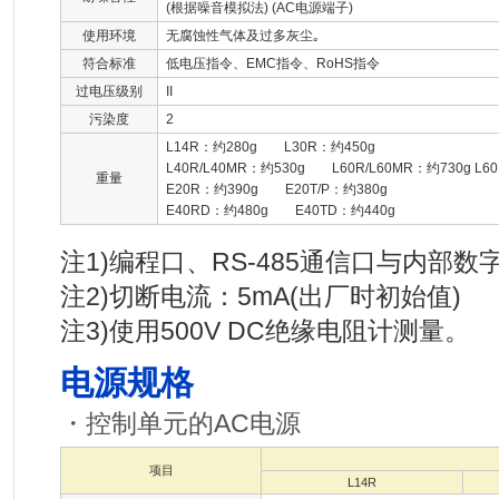
(根据噪音模拟法) (AC电源端子)
使用环境
无腐蚀性气体及过多灰尘｡
符合标准
低电压指令、EMC指令、RoHS指令
过电压级别
II
污染度
2
L14R：约280g L30R：约450g
L40R/L40MR：约530g L60R/L60MR：约730g L6
重量
E20R：约390g E20T/P：约380g
E40RD：约480g E40TD：约440g
注1)编程口、RS-485通信口与内部
注2)切断电流：5mA(出厂时初始值)
注3)使用500V DC绝缘电阻计测量。
电源规格
・控制单元的AC电源
项目
L14R