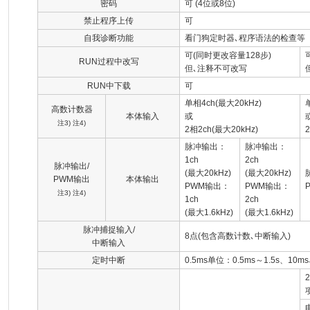
密码
可 (4位或8位)
禁止程序上传
可
自我诊断功能
看门狗定时器､程序语法的检查等
可(同时更改容量128步)
RUN过程中改写
但､注释不可改写
RUN中下载
可
单相4ch(最大20kHz)
高数计数器
本体输入
或
注3) 注4)
2相2ch(最大20kHz)
脉冲输出：
脉冲输出：
1ch
2ch
脉冲输出/
(最大20kHz)
(最大20kHz)
PWM输出
本体输出
PWM输出：
PWM输出：
注3) 注4)
1ch
2ch
(最大1.6kHz)
(最大1.6kHz)
脉冲捕捉输入/
8点(包含高数计数､中断输入)
中断输入
定时中断
0.5ms单位：0.5ms～1.5s、10m