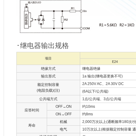
･继电器输出规格
项目
E24
绝缘方式
继电器绝缘
输出形式
1a 输出(继电器更换不可)
2A 250V AC、2A 30V DC
额定控制容量
(电阻负载)(注)
(6A以下/公共端)
公共端方式
1点/公共端、3点/公共端
OFF→ON
约10ms
应答时间
ON→OFF
约8ms
机械
2,000万次以上(通断频率180次/分
寿命
电气
10万次以上(根据额定控制容量 通断