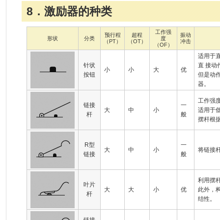
8．激励器的种类
工作强
预行程
超程
振动
形状
分类
度
（PT）
（OT）
冲击
（OF）
适用于
针状
直 接
小
小
大
优
按钮
但是动
器。
工作强
链接
一
大
中
小
适用于
杆
般
摆杆根
R型
一
大
中
小
将链接
链接
般
利用摆
叶片
大
大
小
优
此外，
杆
结性。