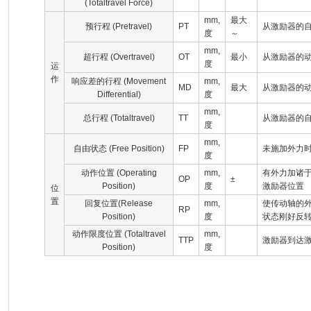
(Totaltravel Force)
mm,
最大
预行程 (Pretravel)
PT
从激励器的
度
～
mm,
超行程 (Overtravel)
OT
最小
从激励器的
度
运
作
响应差的行程 (Movement
mm,
MD
最大
从激励器的
Differential)
度
mm,
总行程 (Totaltravel)
TT
从激励器的
度
mm,
自由状态 (Free Position)
FP
未施加外力
度
动作位置 (Operating
mm,
有外力加诸
OP
±
Position)
度
激励器位置
位
置
回复位置(Release
mm,
使传动轴的
RP
Position)
度
状态刚好反
动作限度位置 (Totaltravel
mm,
TTP
激励器到达
Position)
度