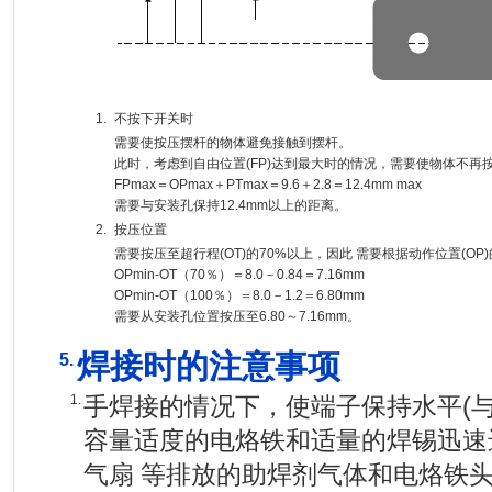
1.
不按下开关时
需要使按压摆杆的物体避免接触到摆杆。
此时，考虑到自由位置(FP)达到最大时的情况，需要使物体不再
FPmax＝OPmax＋PTmax＝9.6＋2.8＝12.4mm max
需要与安装孔保持12.4mm以上的距离。
2.
按压位置
需要按压至超行程(OT)的70%以上，因此 需要根据动作位置(OP)的
OPmin-OT（70％）＝8.0－0.84＝7.16mm
OPmin-OT（100％）＝8.0－1.2＝6.80mm
需要从安装孔位置按压至6.80～7.16mm。
焊接时的注意事项
5.
1.
手焊接的情况下，使端子保持水平(与
容量适度的电烙铁和适量的焊锡迅速
气扇 等排放的助焊剂气体和电烙铁