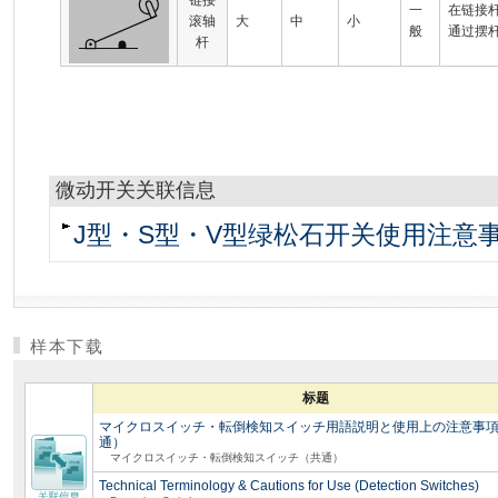
链接
一
在链接
滚轴
大
中
小
般
通过摆
杆
微动开关关联信息
J型・S型・V型绿松石开关使用注意
样本下载
标题
マイクロスイッチ・転倒検知スイッチ用語説明と使用上の注意事
通）
マイクロスイッチ・転倒検知スイッチ（共通）
Technical Terminology & Cautions for Use (Detection Switches)