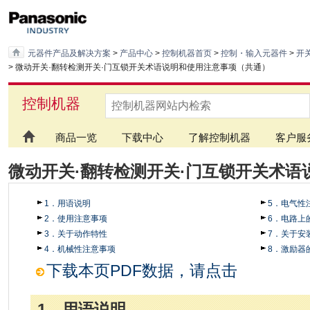
元器件产品及解决方案
>
产品中心
>
控制机器首页
>
控制・输入元器件
>
开
> 微动开关·翻转检测开关·门互锁开关术语说明和使用注意事项（共通）
控制机器
商品一览
下载中心
了解控制机器
客户服
微动开关·翻转检测开关·门互锁开关术
1．用语说明
5．电气性
2．使用注意事项
6．电路上
3．关于动作特性
7．关于安
4．机械性注意事项
8．激励器
下载本页PDF数据，请点击
1．用语说明