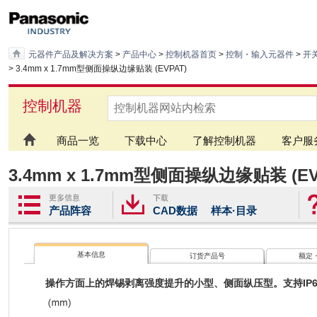
元器件产品及解决方案
>
产品中心
>
控制机器首页
>
控制・输入元器件
>
开
> 3.4mm x 1.7mm型侧面操纵边缘贴装 (EVPAT)
控制机器
商品一览
下载中心
了解控制机器
客户服
3.4mm x 1.7mm型侧面操纵边缘贴装 (EV
产品阵容
CAD数据
样本·目录
基本信息
订货产品号
额定
操作方面上的焊锡剥离强度提升的小型、侧面纵压型。支持IP6