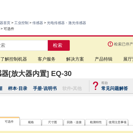
器首页
>
工业控制
>
传感器
>
光电传感器・激光传感器
> 可选件
检索已停
检索
了解控制机器
客户服务
解决方案
产品特辑
展厅
[放大器内置] EQ-30
据
样本·目录
手册·说明书
软件•其他
常见问题解答
可选件
规格
尺寸图
回路・连接
检测特性
使用注意事项