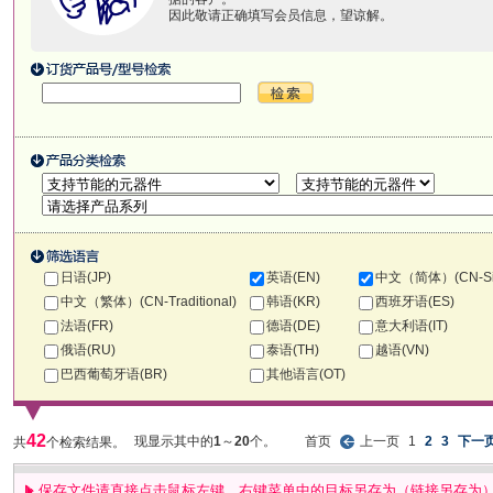
因此敬请正确填写会员信息，望谅解。
日语(JP)
英语(EN)
中文（简体）(CN-Simp
中文（繁体）(CN-Traditional)
韩语(KR)
西班牙语(ES)
法语(FR)
德语(DE)
意大利语(IT)
俄语(RU)
泰语(TH)
越语(VN)
巴西葡萄牙语(BR)
其他语言(OT)
42
现显示其中的
1
～
20
个。
首页
上一页
1
2
3
下一
共
个检索结果。
保存文件请直接点击鼠标左键。右键菜单中的目标另存为（链接另存为