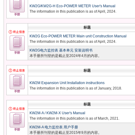
KW2G/KW2G-H Eco-POWER METER User's Manual
The information in this publication is as of April, 2024.
标题
KW2G Eco-POWER METER Main unit Construction Manual
The information in this publication is as of April, 2024.
KW2G电力监控表 基本单元 安装说明书
本手册所刊登的是截止至2024年4月的内容。
标题
KW2M Expansion Unit Installation instructions
The information in this publication is as of January, 2018.
标题
KW2M-A / KW2M-X User's Manual
The information in this publication is as of March, 2021.
KW2M-A 电力监控表 用户手册
本手册所刊登的是截止至2015年9月的内容。