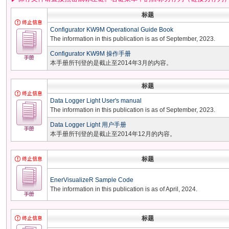
标题
Configurator KW9M Operational Guide Book
The information in this publication is as of September, 2023.
Configurator KW9M 操作手册
本手册所刊登的是截止至2014年3月的内容。
标题
Data Logger Light User's manual
The information in this publication is as of September, 2023.
Data Logger Light 用户手册
本手册所刊登的是截止至2014年12月的内容。
标题
EnerVisualizeR Sample Code
The information in this publication is as of April, 2024.
标题