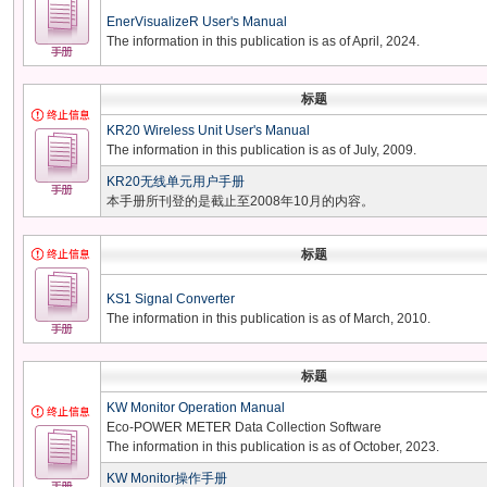
EnerVisualizeR User's Manual
The information in this publication is as of April, 2024.
标题
KR20 Wireless Unit User's Manual
The information in this publication is as of July, 2009.
KR20无线单元用户手册
本手册所刊登的是截止至2008年10月的内容。
标题
KS1 Signal Converter
The information in this publication is as of March, 2010.
标题
KW Monitor Operation Manual
Eco-POWER METER Data Collection Software
The information in this publication is as of October, 2023.
KW Monitor操作手册