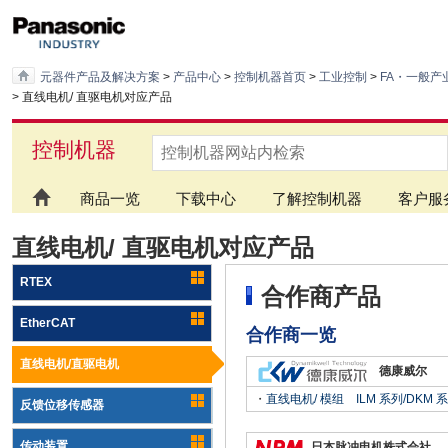
元器件产品及解决方案
>
产品中心
>
控制机器首页
>
工业控制
>
FA・一般产
> 直线电机/ 直驱电机对应产品
控制机器
商品一览
下载中心
了解控制机器
客户服
直线电机/ 直驱电机对应产品
RTEX
合作商产品
EtherCAT
合作商一览
直线电机/直驱电机
德康威尔
・
直线电机/ 模组 ILM 系列/DKM
反馈位移传感器
传动装置
日本脉冲电机株式会社