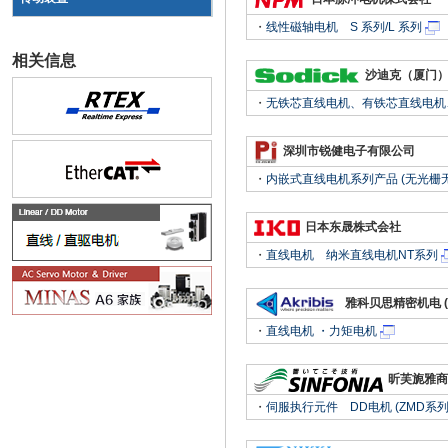
・
线性磁轴电机 S 系列/L 系列
相关信息
沙迪克（厦门
・
无铁芯直线电机、有铁芯直线电机、（其
深圳市锐健电子有限公司
・
内嵌式直线电机系列产品 (无光栅
日本东晟株式会社
・
直线电机 纳米直线电机NT系列
雅科贝思精密机电 (
・
直线电机 ・力矩电机
昕芙旎雅商
・
伺服执行元件 DD电机 (ZMD系列