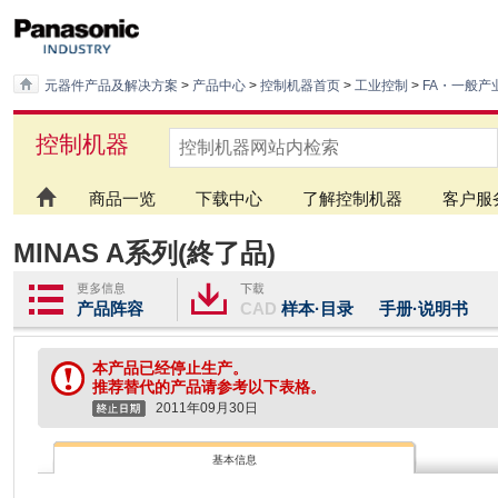
元器件产品及解决方案
>
产品中心
>
控制机器首页
>
工业控制
>
FA・一般产
控制机器
商品一览
下载中心
了解控制机器
客户服
MINAS A系列(終了品)
产品阵容
CAD
样本·目录
手册·说明书
软
本产品已经停止生产。
推荐替代的产品请参考以下表格。
2011年09月30日
基本信息